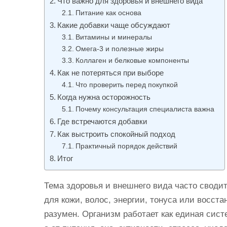
Что важно для здоровья и внешнего вида
и
Питание как основа
м
Какие добавки чаще обсуждают
о
Витамины и минералы
м
Омега-3 и полезные жиры
Коллаген и белковые компоненты
у
Как не потеряться при выборе
Что проверить перед покупкой
Когда нужна осторожность
Почему консультация специалиста важна
Где встречаются добавки
Как выстроить спокойный подход
Практичный порядок действий
Итог
Тема здоровья и внешнего вида часто сводит
для кожи, волос, энергии, тонуса или восста
разумен. Организм работает как единая сист