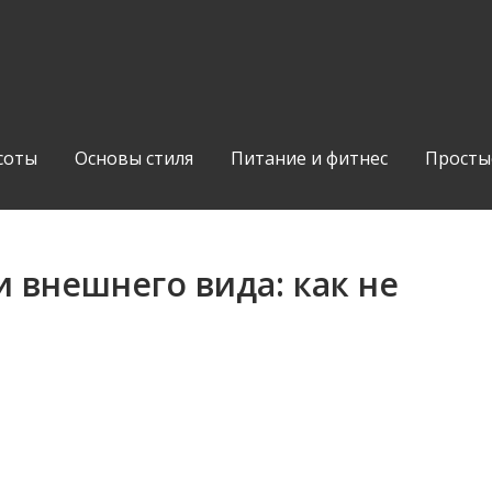
соты
Основы стиля
Питание и фитнес
Просты
и внешнего вида: как не