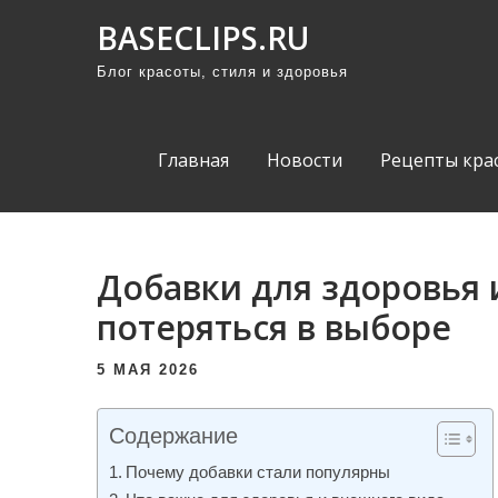
П
BASECLIPS.RU
р
Блог красоты, стиля и здоровья
о
м
о
Главная
Новости
Рецепты кра
т
а
т
ь
Добавки для здоровья 
к
потеряться в выборе
с
о
5 МАЯ 2026
д
е
Содержание
р
Почему добавки стали популярны
ж