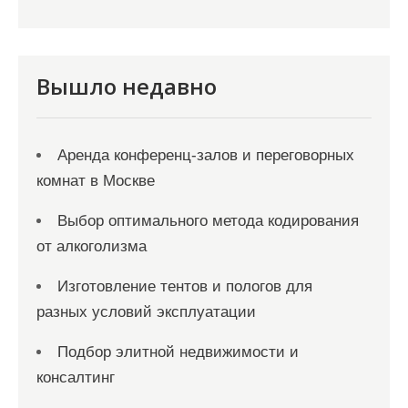
ц
и
я
Вышло недавно
з
а
Аренда конференц-залов и переговорных
п
комнат в Москве
и
с
Выбор оптимального метода кодирования
от алкоголизма
е
й
Изготовление тентов и пологов для
разных условий эксплуатации
Подбор элитной недвижимости и
консалтинг