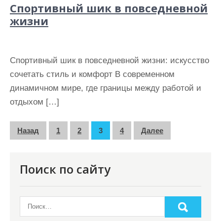
Спортивный шик в повседневной
жизни
Спортивный шик в повседневной жизни: искусство
сочетать стиль и комфорт В современном
динамичном мире, где границы между работой и
отдыхом […]
П
Назад
1
2
3
4
Далее
а
г
Поиск по сайту
и
н
а