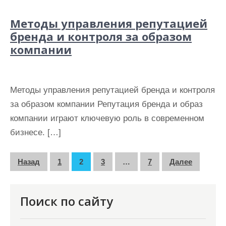
Методы управления репутацией
бренда и контроля за образом
компании
Методы управления репутацией бренда и контроля
за образом компании Репутация бренда и образ
компании играют ключевую роль в современном
бизнесе. […]
П
Назад
1
2
3
…
7
Далее
а
г
Поиск по сайту
и