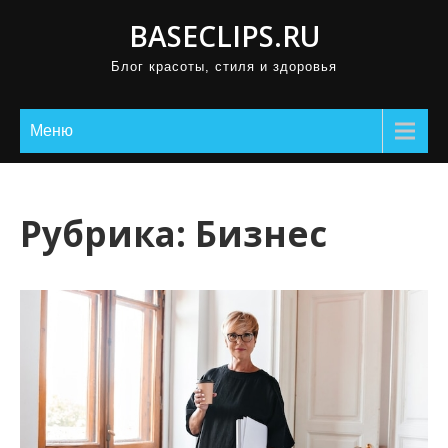
П
BASECLIPS.RU
р
Блог красоты, стиля и здоровья
о
м
о
Меню
т
а
т
Рубрика:
Бизнес
ь
к
с
о
д
е
р
ж