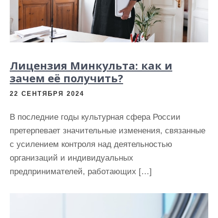
и
м
о
м
у
Лицензия Минкульта: как и
зачем её получить?
22 СЕНТЯБРЯ 2024
В последние годы культурная сфера России
претерпевает значительные изменения, связанные
с усилением контроля над деятельностью
организаций и индивидуальных
предпринимателей, работающих […]