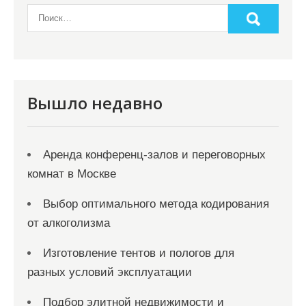
н
а
ц
и
я
Вышло недавно
з
а
Аренда конференц-залов и переговорных
п
комнат в Москве
и
с
Выбор оптимального метода кодирования
от алкоголизма
е
й
Изготовление тентов и пологов для
разных условий эксплуатации
Подбор элитной недвижимости и