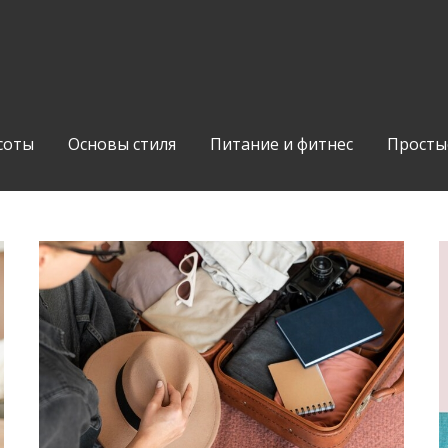
соты
Основы стиля
Питание и фитнес
Просты