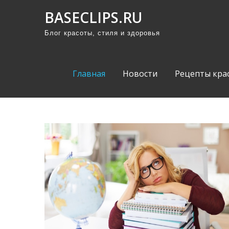
П
BASECLIPS.RU
р
Блог красоты, стиля и здоровья
о
м
о
Главная
Новости
Рецепты кра
т
а
т
ь
к
с
о
д
е
р
ж